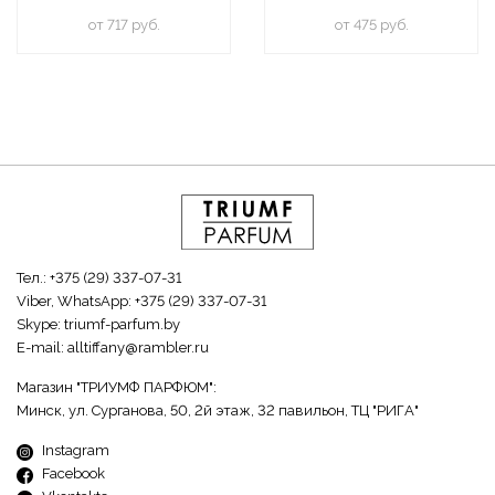
oт 717 руб.
oт 475 руб.
Тел.:
+375 (29) 337-07-31
Viber, WhatsApp:
+375 (29) 337-07-31
Skype:
triumf-parfum.by
E-mail:
alltiffany@rambler.ru
Магазин "ТРИУМФ ПАРФЮМ":
Минск, ул. Сурганова, 50, 2й этаж, 32 павильон, ТЦ "РИГА"
Instagram
Facebook