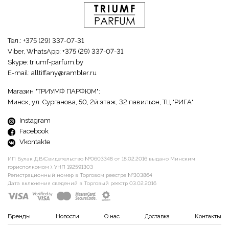
Тел.:
+375 (29) 337-07-31
Viber, WhatsApp:
+375 (29) 337-07-31
Skype:
triumf-parfum.by
E-mail:
alltiffany@rambler.ru
Магазин "ТРИУМФ ПАРФЮМ":
Минск, ул. Сурганова, 50, 2й этаж, 32 павильон, ТЦ "РИГА"
Instagram
Facebook
Vkontakte
ИП Булак Д.В.(Свидетельство №0603348 от 18.02.2016 выдано Минским
горисполкомом ). УНП 192591303
Регистрационный номер в Торговом реестре №303864
Дата включения сведений в Торговый реестр 03.02.2016
Бренды
Новости
О нас
Доставка
Контакты