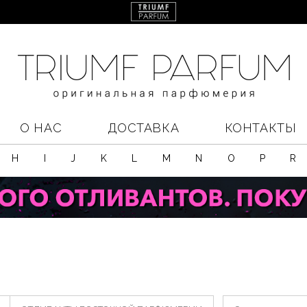
О НАС
ДОСТАВКА
КОНТАКТЫ
H
I
J
K
L
M
N
O
P
R