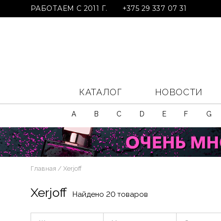
РАБОТАЕМ С 2011 Г.
+375 29 337 07 31
КАТАЛОГ
НОВОСТИ
A
B
C
D
E
F
G
Главная
Xerjoff
Xerjoff
Найдено 20 товаров