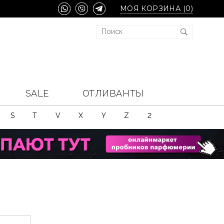
МОЯ КОРЗИНА (
0
)
SALE
ОТЛИВАНТЫ
S
T
V
X
Y
Z
2