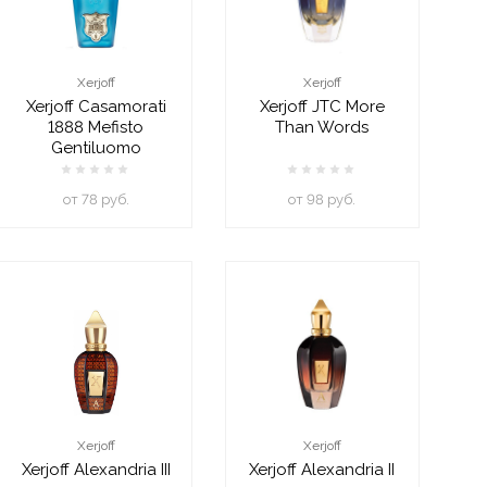
Xerjoff
Xerjoff
Xerjoff Casamorati
Xerjoff JTC More
1888 Mefisto
Than Words
Gentiluomo
oт 78 руб.
oт 98 руб.
Xerjoff
Xerjoff
Xerjoff Alexandria III
Xerjoff Alexandria II