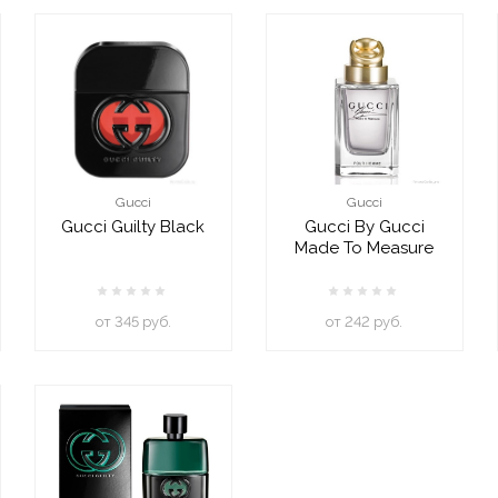
Gucci
Gucci
Gucci Guilty Black
Gucci By Gucci
Made To Measure
oт 345 руб.
oт 242 руб.