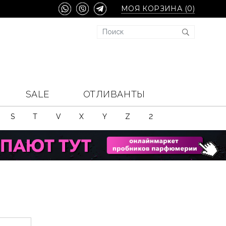
МОЯ КОРЗИНА (
0
)
SALE
ОТЛИВАНТЫ
S
T
V
X
Y
Z
2