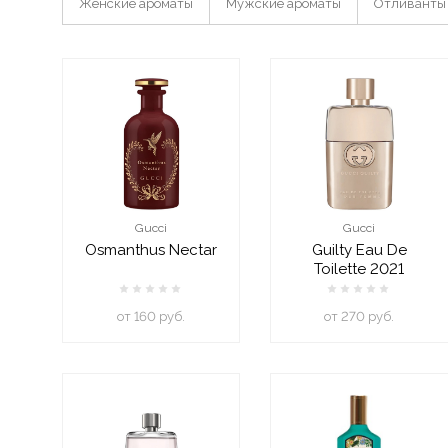
Женские ароматы
Мужские ароматы
Отливанты
Gucci
Gucci
Osmanthus Nectar
Guilty Eau De
Toilette 2021
oт 160 руб.
oт 270 руб.