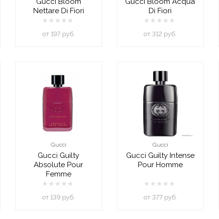
Gucci Bloom
Gucci Bloom Acqua
Nettare Di Fiori
Di Fiori
oт 197 руб.
oт 312 руб.
Gucci
Gucci
Gucci Guilty
Gucci Guilty Intense
Absolute Pour
Pour Homme
Femme
oт 139 руб.
oт 377 руб.