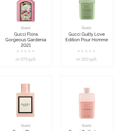
Gucci
Gucci
Gucci Flora
Gucci Guilty Love
Gorgeous Gardenia
Edition Pour Homme
2021
oт 273 руб.
oт 320 руб.
Gucci
Gucci