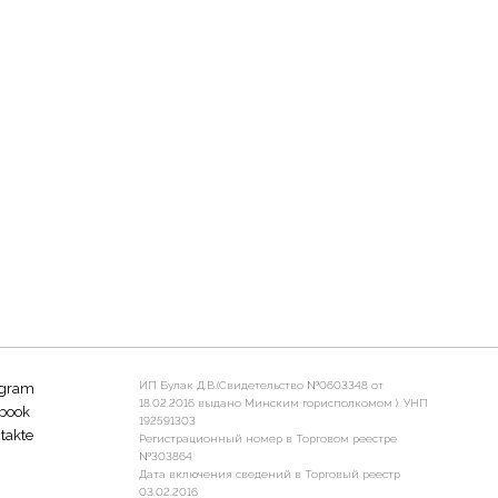
ИП Булак Д.В.(Свидетельство №0603348 от
agram
18.02.2016 выдано Минским горисполкомом ). УНП
book
192591303
takte
Регистрационный номер в Торговом реестре
№303864
Дата включения сведений в Торговый реестр
03.02.2016