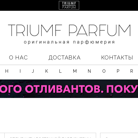
О НАС
ДОСТАВКА
КОНТАКТЫ
H
I
J
K
L
M
N
O
P
R