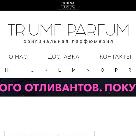
О НАС
ДОСТАВКА
КОНТАКТЫ
H
I
J
K
L
M
N
O
P
R