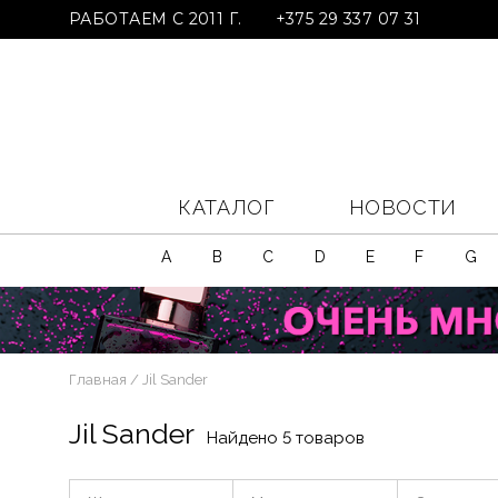
РАБОТАЕМ С 2011 Г.
+375 29 337 07 31
КАТАЛОГ
НОВОСТИ
A
B
C
D
E
F
G
Главная
Jil Sander
Jil Sander
Найдено 5 товаров