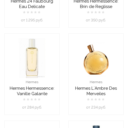
Hermes 24 Faubourg
Hermes Hermessence:
Eau Delicate
Brin de Reglisse
oт 1 295 руб.
oт 350 руб.
Hermes
Hermes
Hermes Hermessence:
Hermes L`Ambre Des
Vanille Galante
Merveiles
oт 284 руб.
oт 234 руб.