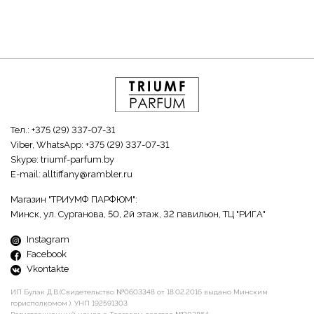
Тел.:
+375 (29) 337-07-31
Viber, WhatsApp:
+375 (29) 337-07-31
Skype:
triumf-parfum.by
E-mail:
alltiffany@rambler.ru
Магазин "ТРИУМФ ПАРФЮМ":
Минск, ул. Сурганова, 50, 2й этаж, 32 павильон, ТЦ "РИГА"
Instagram
Facebook
Vkontakte
ИП Булак Д.В.(Свидетельство №0603348 от 18.02.2016 выдано Минским
горисполкомом ). УНП 192591303