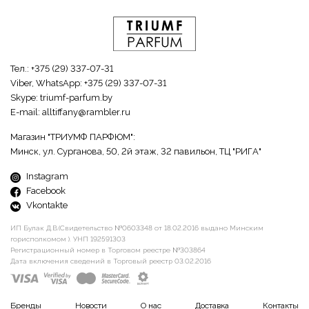
Тел.:
+375 (29) 337-07-31
Viber, WhatsApp:
+375 (29) 337-07-31
Skype:
triumf-parfum.by
E-mail:
alltiffany@rambler.ru
Магазин "ТРИУМФ ПАРФЮМ":
Минск, ул. Сурганова, 50, 2й этаж, 32 павильон, ТЦ "РИГА"
Instagram
Facebook
Vkontakte
ИП Булак Д.В.(Свидетельство №0603348 от 18.02.2016 выдано Минским
горисполкомом ). УНП 192591303
Регистрационный номер в Торговом реестре №303864
Дата включения сведений в Торговый реестр 03.02.2016
Бренды
Новости
О нас
Доставка
Контакты