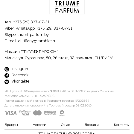
Тел.:
+375 (29) 337-07-31
Viber, WhatsApp:
+375 (29) 337-07-31
Skype:
triumf-parfum.by
E-mail:
alltiffany@rambler.ru
Магазин "ТРИУМФ ПАРФЮМ":
Минск, ул. Сурганова, 50, 2й этаж, 32 павильон, ТЦ "РИГА"
Instagram
Facebook
Vkontakte
ИП Булак Д.В.(Свидетельство №0603348 от 18.02.2016 выдано Минским
горисполкомом ). УНП 192591303
Регистрационный номер в Торговом реестре №303864
Дата включения сведений в Торговый реестр 03.02.2016
Бренды
Новости
О нас
Доставка
Контакты
TRIUMF PAFUM © 2011-2026 г.