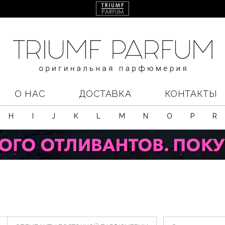
О НАС
ДОСТАВКА
КОНТАКТЫ
H
I
J
K
L
M
N
O
P
R