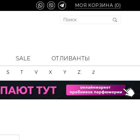
МОЯ КОРЗИНА (
0
)
SALE
ОТЛИВАНТЫ
S
T
V
X
Y
Z
2