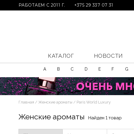
РАБОТАЕМ С 2011 Г.
+375 29 337 07 31
КАТАЛОГ
НОВОСТИ
A
B
C
D
E
F
G
Главная
Женские ароматы
Paris World Luxury
Женские ароматы
Найден 1 товар