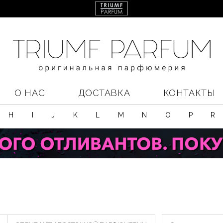
О НАС
ДОСТАВКА
КОНТАКТЫ
H
I
J
K
L
M
N
O
P
R