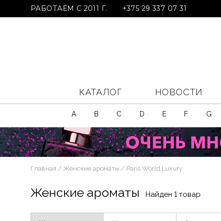
РАБОТАЕМ С 2011 Г.
+375 29 337 07 31
КАТАЛОГ
НОВОСТИ
A
B
C
D
E
F
G
Главная
Женские ароматы
Paris World Luxury
Женские ароматы
Найден 1 товар