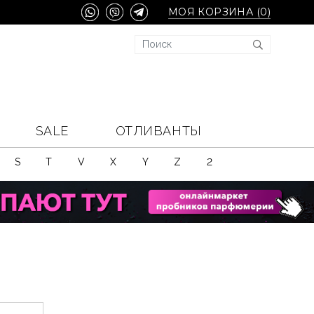
МОЯ КОРЗИНА (
0
)
SALE
ОТЛИВАНТЫ
S
T
V
X
Y
Z
2