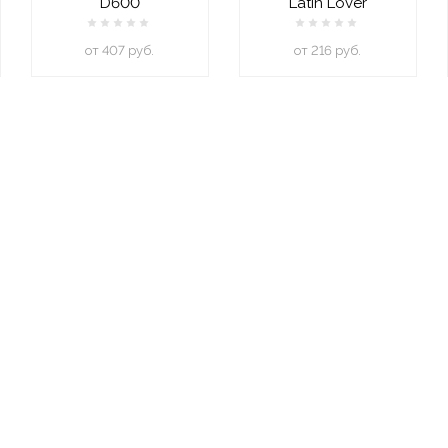
D600
Latin Lover
oт 407 руб.
oт 216 руб.