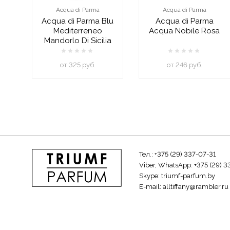
Acqua di Parma
Acqua di Parma
Acqua di Parma Blu
Acqua di Parma
Mediterreneo
Acqua Nobile Rosa
Mandorlo Di Sicilia
oт 325 руб.
oт 246 руб.
Тел.:
+375 (29) 337-07-31
Viber, WhatsApp:
+375 (29) 3
Skype:
triumf-parfum.by
E-mail:
alltiffany@rambler.ru