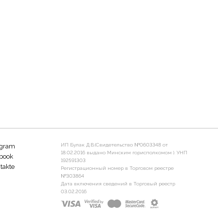
ИП Булак Д.В.(Свидетельство №0603348 от
agram
18.02.2016 выдано Минским горисполкомом ). УНП
book
192591303
takte
Регистрационный номер в Торговом реестре
№303864
Дата включения сведений в Торговый реестр
03.02.2016