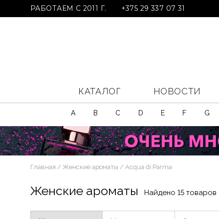
РАБОТАЕМ С 2011 Г.
+375 29 337 07 31
КАТАЛОГ
НОВОСТИ
A
B
C
D
E
F
G
Главная
Женские ароматы
Acqua di Parma
Женские ароматы
Найдено 15 товаров