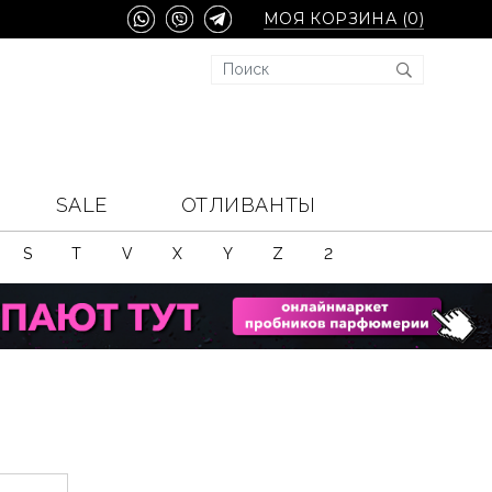
МОЯ КОРЗИНА (
0
)
SALE
ОТЛИВАНТЫ
S
T
V
X
Y
Z
2