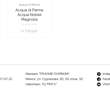
Acqua di Parma
Acqua di Parma
Acqua Nobile
Magnolia
oт 739 руб.
Магазин "ТРИУМФ ПАРФЮМ":
Inst
37-07-31
Минск, ул. Сурганова, 50, 2й этаж, 32
Face
павильон, ТЦ "РИГА"
Vkon