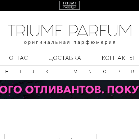
О НАС
ДОСТАВКА
КОНТАКТЫ
H
I
J
K
L
M
N
O
P
R