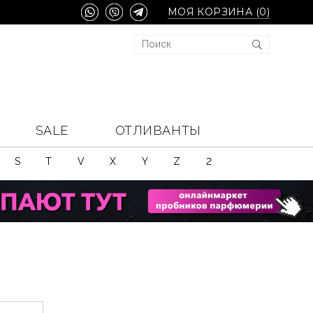
МОЯ КОРЗИНА (
0
)
SALE
ОТЛИВАНТЫ
S
T
V
X
Y
Z
2