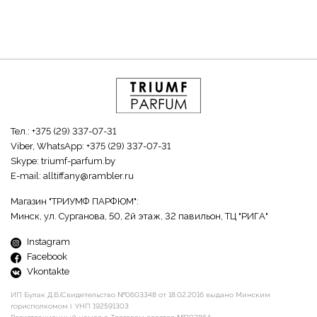
Тел.:
+375 (29) 337-07-31
Viber, WhatsApp:
+375 (29) 337-07-31
Skype:
triumf-parfum.by
E-mail:
alltiffany@rambler.ru
Магазин "ТРИУМФ ПАРФЮМ":
Минск, ул. Сурганова, 50, 2й этаж, 32 павильон, ТЦ "РИГА"
Instagram
Facebook
Vkontakte
ИП Булак Д.В.(Свидетельство №0603348 от 18.02.2016 выдано Минским
горисполкомом ). УНП 192591303