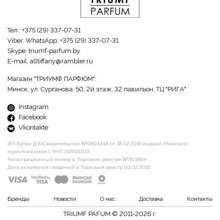
Тел.:
+375 (29) 337-07-31
Viber, WhatsApp:
+375 (29) 337-07-31
Skype:
triumf-parfum.by
E-mail:
alltiffany@rambler.ru
Магазин "ТРИУМФ ПАРФЮМ":
Минск, ул. Сурганова, 50, 2й этаж, 32 павильон, ТЦ "РИГА"
Instagram
Facebook
Vkontakte
ИП Булак Д.В.(Свидетельство №0603348 от 18.02.2016 выдано Минским
горисполкомом ). УНП 192591303
Регистрационный номер в Торговом реестре №303864
Дата включения сведений в Торговый реестр 03.02.2016
Бренды
Новости
О нас
Доставка
Контакты
TRIUMF PAFUM © 2011-2026 г.