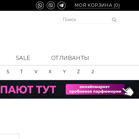
МОЯ КОРЗИНА (
0
)
SALE
ОТЛИВАНТЫ
S
T
V
X
Y
Z
2