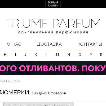
О НАС
ДОСТАВКА
КОНТАКТЫ
H
I
J
K
L
M
N
O
P
R
РАСПРОДАЖА
РФЮМЕРИИ
Найдено 0 товаров