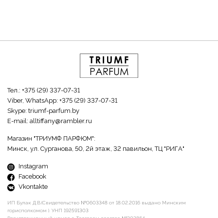
Тел.:
+375 (29) 337-07-31
Viber, WhatsApp:
+375 (29) 337-07-31
Skype:
triumf-parfum.by
E-mail:
alltiffany@rambler.ru
Магазин "ТРИУМФ ПАРФЮМ":
Минск, ул. Сурганова, 50, 2й этаж, 32 павильон, ТЦ "РИГА"
Instagram
Facebook
Vkontakte
ИП Булак Д.В.(Свидетельство №0603348 от 18.02.2016 выдано Минским
горисполкомом ). УНП 192591303