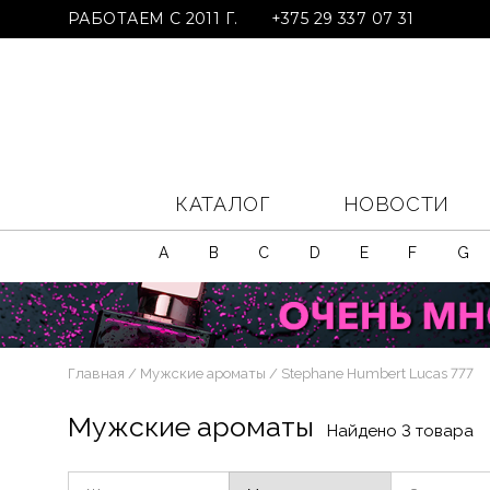
РАБОТАЕМ С 2011 Г.
+375 29 337 07 31
КАТАЛОГ
НОВОСТИ
A
B
C
D
E
F
G
Главная
Мужские ароматы
Stephane Humbert Lucas 777
Мужские ароматы
Найдено 3 товара