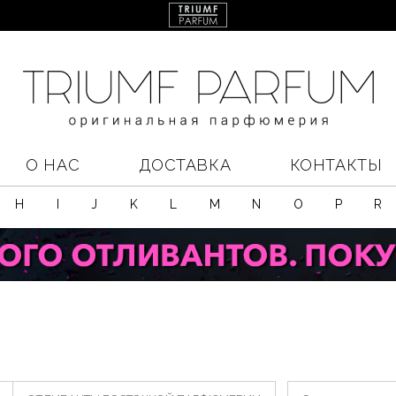
О НАС
ДОСТАВКА
КОНТАКТЫ
H
I
J
K
L
M
N
O
P
R