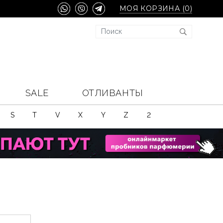
МОЯ КОРЗИНА (
0
)
SALE
ОТЛИВАНТЫ
S
T
V
X
Y
Z
2