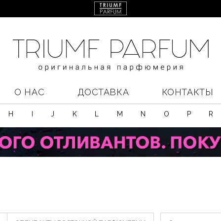
О НАС
ДОСТАВКА
КОНТАКТЫ
H
I
J
K
L
M
N
O
P
R