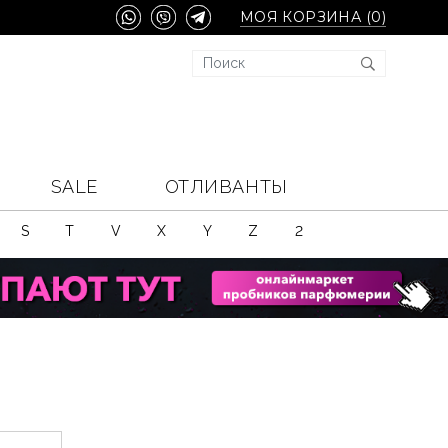
МОЯ КОРЗИНА (
0
)
SALE
ОТЛИВАНТЫ
S
T
V
X
Y
Z
2