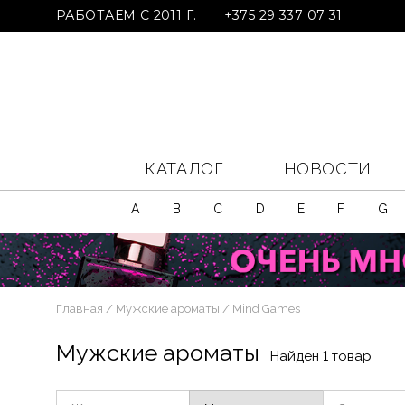
РАБОТАЕМ С 2011 Г.
+375 29 337 07 31
КАТАЛОГ
НОВОСТИ
A
B
C
D
E
F
G
Главная
Мужские ароматы
Mind Games
Мужские ароматы
Найден 1 товар