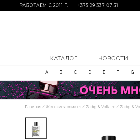
РАБОТАЕМ С 2011 Г.
+375 29 337 07 31
КАТАЛОГ
НОВОСТИ
A
B
C
D
E
F
G
Главная
Женские ароматы
Zadig & Voltaire
Zadig & Vol