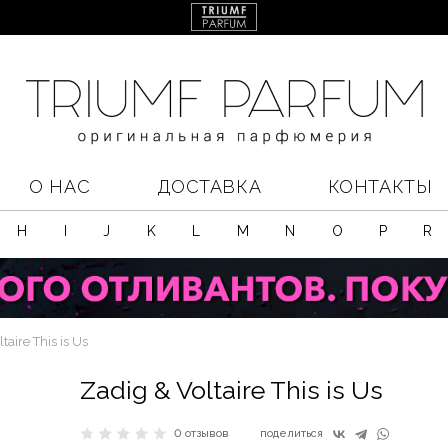
О НАС
ДОСТАВКА
КОНТАКТЫ
H
I
J
K
L
M
N
O
P
R
taire This is Us
Zadig & Voltaire This is Us
0 отзывов
поделиться