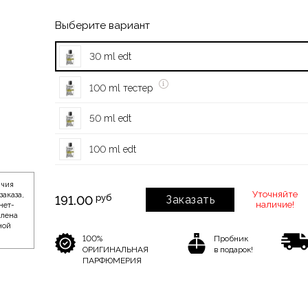
Выберите вариант
30 ml edt
100 ml тестер
50 ml edt
100 ml edt
ичия
Уточняйте
заказа,
руб
191.00
Заказать
наличие!
нет-
влена
ной
100%
Пробник
ОРИГИНАЛЬНАЯ
в подарок!
ПАРФЮМЕРИЯ