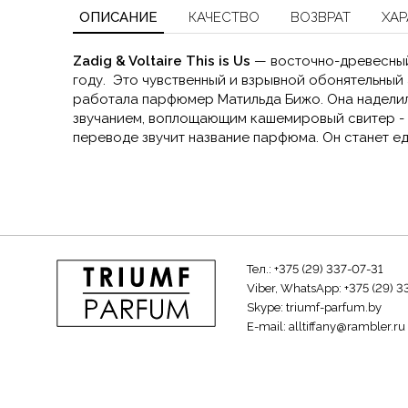
ОПИСАНИЕ
КАЧЕСТВО
ВОЗВРАТ
ХАР
Zadig & Voltaire This is Us
— восточно-древесный
году. Это чувственный и взрывной обонятельный 
работала парфюмер Матильда Бижо. Она наделил
звучанием, воплощающим кашемировый свитер - з
переводе звучит название парфюма. Он станет е
Тел.:
+375 (29) 337-07-31
Viber, WhatsApp:
+375 (29) 3
Skype:
triumf-parfum.by
E-mail:
alltiffany@rambler.ru