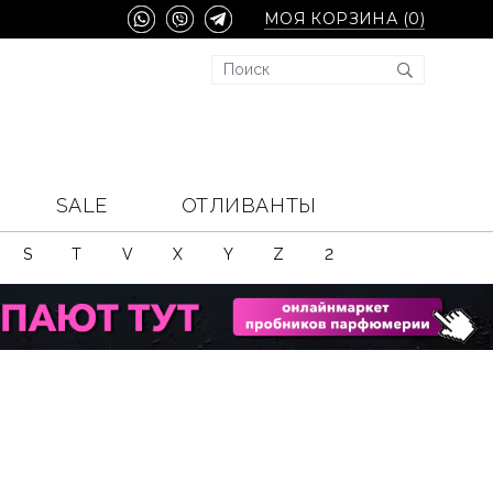
МОЯ КОРЗИНА (
0
)
SALE
ОТЛИВАНТЫ
S
T
V
X
Y
Z
2