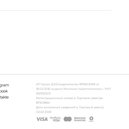
ИП Булак Д.В.(Свидетельство №0603348 от
agram
18.02.2016 выдано Минским горисполкомом ). УНП
book
192591303
takte
Регистрационный номер в Торговом реестре
№303864
Дата включения сведений в Торговый реестр
03.02.2016