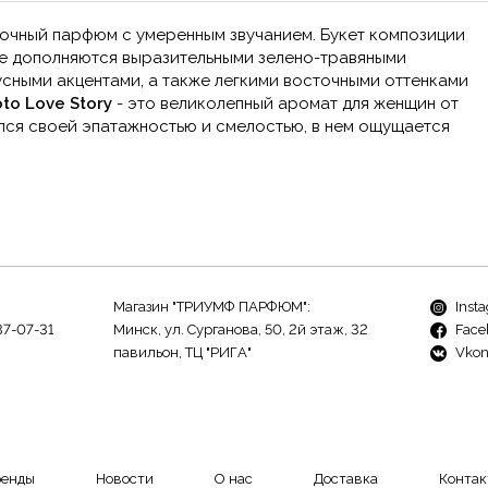
очный парфюм с умеренным звучанием. Букет композиции
ые дополняются выразительными зелено-травяными
сными акцентами, а также легкими восточными оттенками
to Love Story
- это великолепный аромат для женщин от
лся своей эпатажностью и смелостью, в нем ощущается
Магазин "ТРИУМФ ПАРФЮМ":
Inst
37-07-31
Минск, ул. Сурганова, 50, 2й этаж, 32
Face
павильон, ТЦ "РИГА"
Vkon
ренды
Новости
О нас
Доставка
Контак