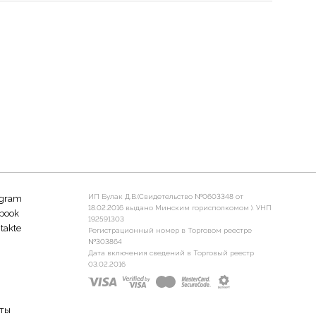
ИП Булак Д.В.(Свидетельство №0603348 от
agram
18.02.2016 выдано Минским горисполкомом ). УНП
book
192591303
takte
Регистрационный номер в Торговом реестре
№303864
Дата включения сведений в Торговый реестр
03.02.2016
ты