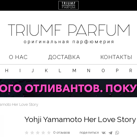
О НАС
ДОСТАВКА
КОНТАКТЫ
H
I
J
K
L
M
N
O
P
R
amoto Her Love Story
Yohji Yamamoto Her Love Story
0 отзывов
поделиться