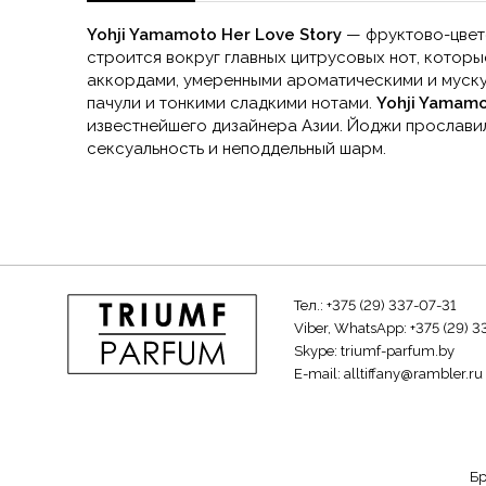
Yohji Yamamoto Her Love Story
— фруктово-цвет
строится вокруг главных цитрусовых нот, котор
аккордами, умеренными ароматическими и муску
пачули и тонкими сладкими нотами.
Yohji Yamamo
известнейшего дизайнера Азии. Йоджи прослави
сексуальность и неподдельный шарм.
Тел.:
+375 (29) 337-07-31
Viber, WhatsApp:
+375 (29) 3
Skype:
triumf-parfum.by
E-mail:
alltiffany@rambler.ru
Б