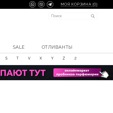
МОЯ КОРЗИНА (
0
)
SALE
ОТЛИВАНТЫ
S
T
V
X
Y
Z
2