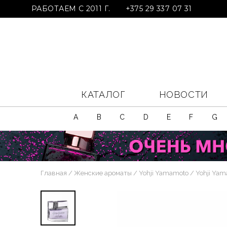
РАБОТАЕМ С 2011 Г.
+375 29 337 07 31
КАТАЛОГ
НОВОСТИ
A
B
C
D
E
F
G
Главная
Женские ароматы
Yohji Yamamoto
Yohji Yam