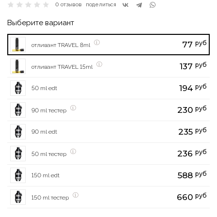
0 отзывов
поделиться
Выберите вариант
руб
77
отливант TRAVEL 8ml
руб
137
отливант TRAVEL 15ml
руб
194
50 ml edt
руб
230
90 ml тестер
руб
235
90 ml edt
руб
236
50 ml тестер
руб
588
150 ml edt
руб
660
150 ml тестер