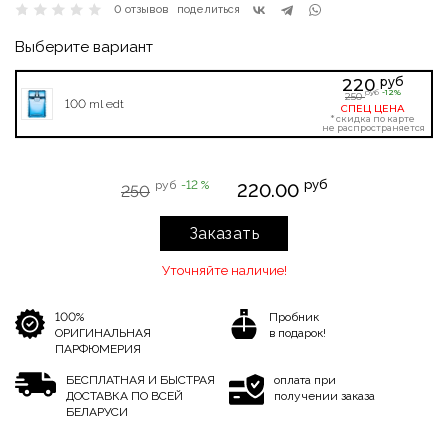
0 отзывов
поделиться
Выберите вариант
руб
220
-12%
руб
250
100 ml edt
СПЕЦ ЦЕНА
* скидка по карте
не распространяется
руб
руб
-12 %
220.00
250
Заказать
Уточняйте наличие!
100%
Пробник
ОРИГИНАЛЬНАЯ
в подарок!
ПАРФЮМЕРИЯ
БЕСПЛАТНАЯ И БЫСТРАЯ
оплата при
ДОСТАВКА ПО ВСЕЙ
получении заказа
БЕЛАРУСИ