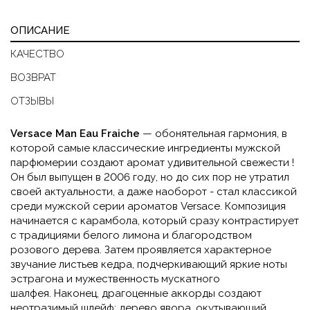
ОПИСАНИЕ
КАЧЕСТВО
ВОЗВРАТ
ОТЗЫВЫ
Versace Man Eau Fraiche
— обонятельная гармония, в
которой самые классические ингредиенты мужской
парфюмерии создают аромат удивительной свежести !
Он был выпущен в 2006 году, но до сих пор не утратил
своей актуальности, а даже наоборот - стал классикой
среди мужской серии ароматов Versace.
Композиция
начинается с карамбола, который сразу контрастирует
с традициями белого лимона и благородством
розового дерева.
Затем проявляется характерное
звучание листьев кедра, подчеркивающий яркие ноты
эстрагона и мужественность мускатного
шалфея.
Наконец, драгоценные аккорды создают
неотразимый шлейф: дерево явора, окутывающий