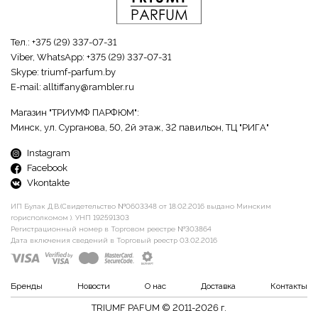
Тел.:
+375 (29) 337-07-31
Viber, WhatsApp:
+375 (29) 337-07-31
Skype:
triumf-parfum.by
E-mail:
alltiffany@rambler.ru
Магазин "ТРИУМФ ПАРФЮМ":
Минск, ул. Сурганова, 50, 2й этаж, 32 павильон, ТЦ "РИГА"
Instagram
Facebook
Vkontakte
ИП Булак Д.В.(Свидетельство №0603348 от 18.02.2016 выдано Минским
горисполкомом ). УНП 192591303
Регистрационный номер в Торговом реестре №303864
Дата включения сведений в Торговый реестр 03.02.2016
Бренды
Новости
О нас
Доставка
Контакты
TRIUMF PAFUM © 2011-2026 г.