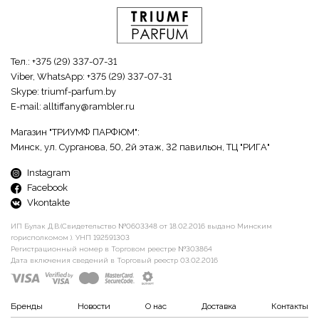
Тел.:
+375 (29) 337-07-31
Viber, WhatsApp:
+375 (29) 337-07-31
Skype:
triumf-parfum.by
E-mail:
alltiffany@rambler.ru
Магазин "ТРИУМФ ПАРФЮМ":
Минск, ул. Сурганова, 50, 2й этаж, 32 павильон, ТЦ "РИГА"
Instagram
Facebook
Vkontakte
ИП Булак Д.В.(Свидетельство №0603348 от 18.02.2016 выдано Минским
горисполкомом ). УНП 192591303
Регистрационный номер в Торговом реестре №303864
Дата включения сведений в Торговый реестр 03.02.2016
Бренды
Новости
О нас
Доставка
Контакты