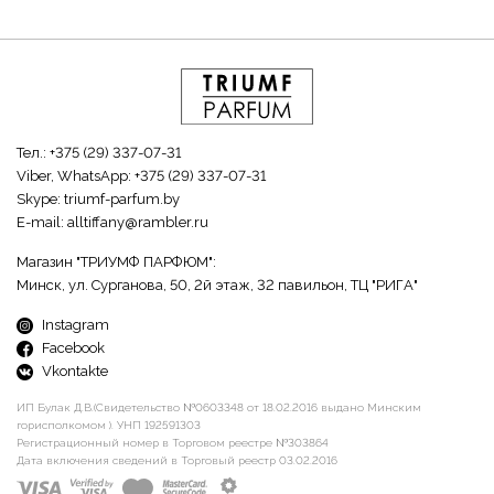
Тел.:
+375 (29) 337-07-31
Viber, WhatsApp:
+375 (29) 337-07-31
Skype:
triumf-parfum.by
E-mail:
alltiffany@rambler.ru
Магазин "ТРИУМФ ПАРФЮМ":
Минск, ул. Сурганова, 50, 2й этаж, 32 павильон, ТЦ "РИГА"
Instagram
Facebook
Vkontakte
ИП Булак Д.В.(Свидетельство №0603348 от 18.02.2016 выдано Минским
горисполкомом ). УНП 192591303
Регистрационный номер в Торговом реестре №303864
Дата включения сведений в Торговый реестр 03.02.2016