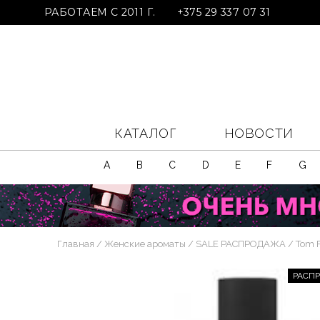
РАБОТАЕМ С 2011 Г.
+375 29 337 07 31
КАТАЛОГ
НОВОСТИ
A
B
C
D
E
F
G
Главная
Женские ароматы
SALE РАСПРОДАЖА
Tom F
РАСП