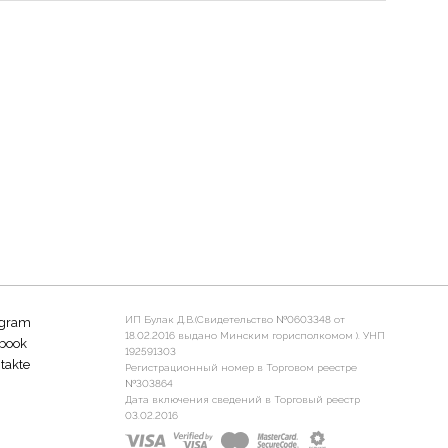
ИП Булак Д.В.(Свидетельство №0603348 от
agram
18.02.2016 выдано Минским горисполкомом ). УНП
book
192591303
takte
Регистрационный номер в Торговом реестре
№303864
Дата включения сведений в Торговый реестр
03.02.2016