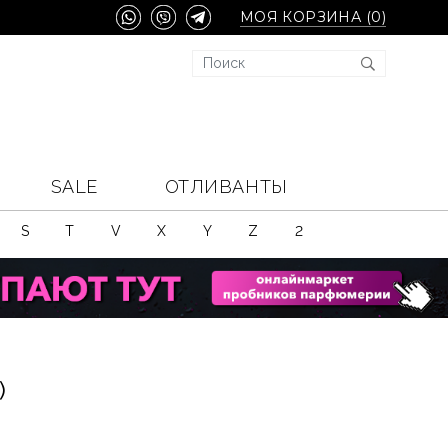
МОЯ КОРЗИНА (
0
)
SALE
ОТЛИВАНТЫ
S
T
V
X
Y
Z
2
)