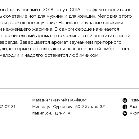
ord, выпущенный в 2018 году в США. Парфюм относится к
ь сочетание нот для мужчин и для женщин. Мелодия этого
е и роскошное звучание. Начинает звучание свежими
м нежнейшего жасмина. В самом сердце начинается
о пленительный аромат в середине этой восхитительной
навсегда. Завершается аромат звучанием приторного
ули, которые переплетаются плавно с нотой амбры. Tom
 мелодии и надолго останется любимчиком.
Магазин "ТРИУМФ ПАРФЮМ":
Inst
37-07-31
Минск, ул. Сурганова, 50, 2й этаж, 32
Face
павильон, ТЦ "РИГА"
Vkon