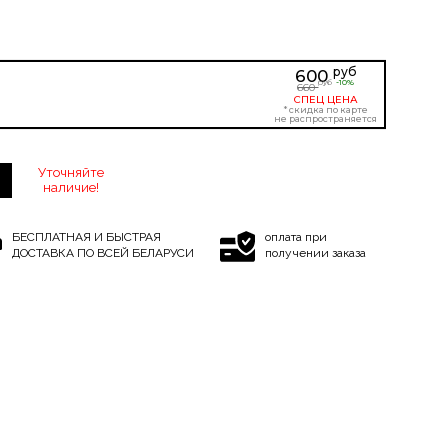
руб
600
-10%
руб
660
СПЕЦ ЦЕНА
* скидка по карте
не распространяется
Уточняйте
наличие!
БЕСПЛАТНАЯ И БЫСТРАЯ
оплата при
ДОСТАВКА ПО ВСЕЙ БЕЛАРУСИ
получении заказа