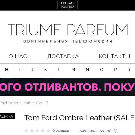
О НАС
ДОСТАВКА
КОНТАКТЫ
H
I
J
K
L
M
N
O
P
R
ord Ombre Leather (SALE)
Tom Ford Ombre Leather (SALE
РОДАЖА
0 отзывов
поделиться