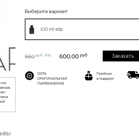
Выберите вариант
100 ml edp
руб
руб
-9 %
600.00
Заказать
660
100%
Пробник
ОРИГИНАЛЬНАЯ
в подарок!
ичия
ПАРФЮМЕРИЯ
заказа,
нет-
влена
ной
ЗЫВЫ