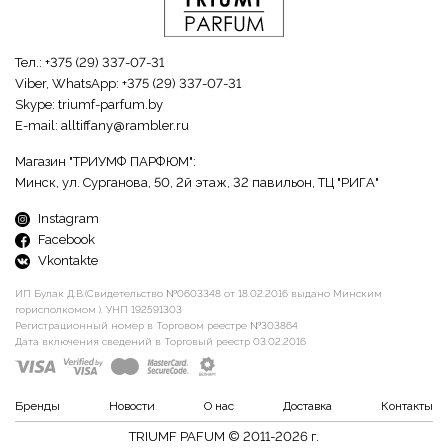
Тел.:
+375 (29) 337-07-31
Viber, WhatsApp:
+375 (29) 337-07-31
Skype:
triumf-parfum.by
E-mail:
alltiffany@rambler.ru
Магазин "ТРИУМФ ПАРФЮМ":
Минск, ул. Сурганова, 50, 2й этаж, 32 павильон, ТЦ "РИГА"
Instagram
Facebook
Vkontakte
ИП Булак Д.В.(Свидетельство №0603348 от 18.02.2016 выдано Минским
горисполкомом ). УНП 192591303
Регистрационный номер в Торговом реестре №303864
Дата включения сведений в Торговый реестр 03.02.2016
Бренды
Новости
О нас
Доставка
Контакты
TRIUMF PAFUM © 2011-2026 г.