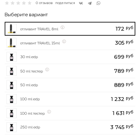
0 отзывов
поделиться
Выберите вариант
руб
172
отливант TRAVEL 8ml
руб
305
отливант TRAVEL 15ml
руб
699
30 ml edp
руб
789
50 ml тестер
руб
889
50 ml edp
руб
1 232
100 ml edp
руб
1 631
100 ml тестер
руб
3 745
250 ml edp