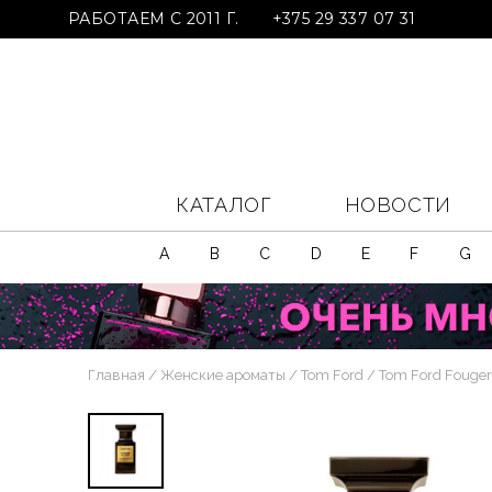
РАБОТАЕМ С 2011 Г.
+375 29 337 07 31
КАТАЛОГ
НОВОСТИ
A
B
C
D
E
F
G
Главная
Женские ароматы
Tom Ford
Tom Ford Fougere