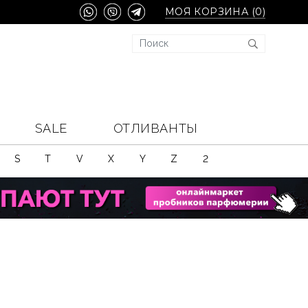
МОЯ КОРЗИНА (
0
)
SALE
ОТЛИВАНТЫ
S
T
V
X
Y
Z
2