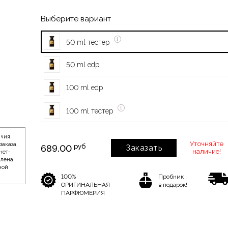
Выберите вариант
50 ml тестер
50 ml edp
100 ml edp
100 ml тестер
ичия
Уточняйте
заказа,
руб
689.00
Заказать
наличие!
нет-
влена
ной
100%
Пробник
ОРИГИНАЛЬНАЯ
в подарок!
ПАРФЮМЕРИЯ