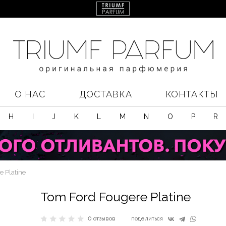
О НАС
ДОСТАВКА
КОНТАКТЫ
H
I
J
K
L
M
N
O
P
R
 Platine
Tom Ford Fougere Platine
0 отзывов
поделиться