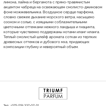
лимона, лайма и бергамота с пряно-травянистым
акцентом чабреца на освежающем смолисто-джиновом
фоне можжевельника. Воздушное сердце парфюма,
словно свежее дыхание морского ветра, насыщено
озоном и солью, с изящными соблазнительными
цветочными оттенками нежного ландыша и гиацинта,
которые чувственно поддержаны нотами иланг-иланга.
Теплый смолистый шлейф аромата соткан из терпких
древесных оттенков и дубового мха, придающих
композиции глубину и невероятный объем.
Тел.:
+375 (29) 337-07-31