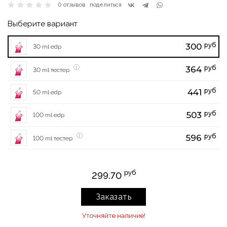
0 отзывов
поделиться
Выберите вариант
руб
300
30 ml edp
руб
364
30 ml тестер
руб
441
50 ml edp
руб
503
100 ml edp
руб
596
100 ml тестер
руб
299.70
Заказать
Уточняйте наличие!