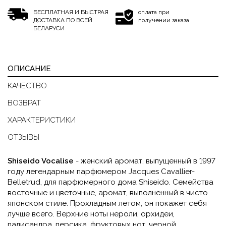
БЕСПЛАТНАЯ И БЫСТРАЯ
оплата при
ДОСТАВКА ПО ВСЕЙ
получении заказа
БЕЛАРУСИ
ОПИСАНИЕ
КАЧЕСТВО
ВОЗВРАТ
ХАРАКТЕРИСТИКИ
ОТЗЫВЫ
Shiseido Vocalise
- женский аромат, выпущенный в 1997
году легендарным парфюмером Jacques Cavallier-
Belletrud, для парфюмерного дома Shiseido. Семейства
восточные и цветочные, аромат, выполненный в чисто
японском стиле. Прохладным летом, он покажет себя
лучше всего. Верхние ноты нероли, орхидеи,
палисандра, персика, фруктовых нот, черной