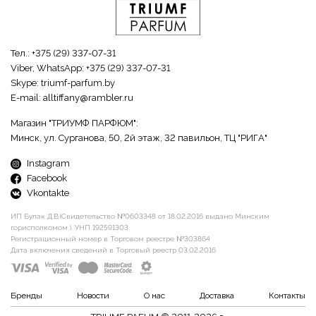
Тел.:
+375 (29) 337-07-31
Viber, WhatsApp:
+375 (29) 337-07-31
Skype:
triumf-parfum.by
E-mail:
alltiffany@rambler.ru
Магазин "ТРИУМФ ПАРФЮМ":
Минск, ул. Сурганова, 50, 2й этаж, 32 павильон, ТЦ "РИГА"
Instagram
Facebook
Vkontakte
ИП Булак Д.В.(Свидетельство №0603348 от 18.02.2016 выдано Минским
горисполкомом ). УНП 192591303
Регистрационный номер в Торговом реестре №303864
Дата включения сведений в Торговый реестр 03.02.2016
Бренды
Новости
О нас
Доставка
Контакты