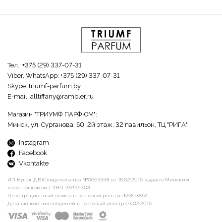
Тел.:
+375 (29) 337-07-31
Viber, WhatsApp:
+375 (29) 337-07-31
Skype:
triumf-parfum.by
E-mail:
alltiffany@rambler.ru
Магазин "ТРИУМФ ПАРФЮМ":
Минск, ул. Сурганова, 50, 2й этаж, 32 павильон, ТЦ "РИГА"
Instagram
Facebook
Vkontakte
ИП Булак Д.В.(Свидетельство №0603348 от 18.02.2016 выдано Минским
горисполкомом ). УНП 192591303
Регистрационный номер в Торговом реестре №303864
Дата включения сведений в Торговый реестр 03.02.2016