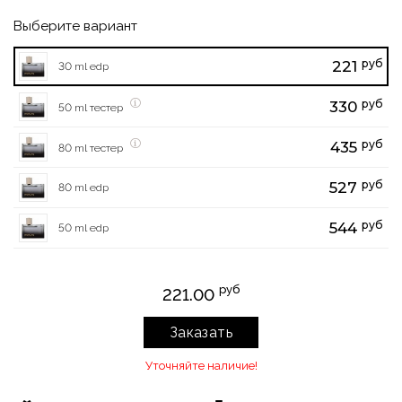
Выберите вариант
руб
221
30 ml edp
руб
330
50 ml тестер
руб
435
80 ml тестер
руб
527
80 ml edp
руб
544
50 ml edp
руб
221.00
Заказать
Уточняйте наличие!