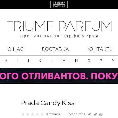
О НАС
ДОСТАВКА
КОНТАКТЫ
H
I
J
K
L
M
N
O
P
R
Prada Candy Kiss
0 отзывов
поделиться