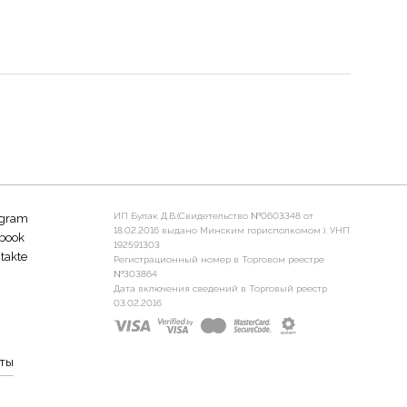
ИП Булак Д.В.(Свидетельство №0603348 от
agram
18.02.2016 выдано Минским горисполкомом ). УНП
book
192591303
takte
Регистрационный номер в Торговом реестре
№303864
Дата включения сведений в Торговый реестр
03.02.2016
ты