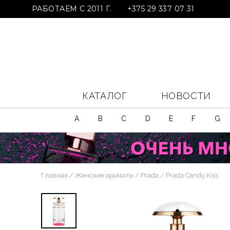
РАБОТАЕМ С 2011 Г.
+375 29 337 07 31
КАТАЛОГ
НОВОСТИ
A
B
C
D
E
F
G
Главная
Женские ароматы
Prada
Prada Candy Kiss