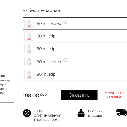
Выберите вариант
50 ml тестер
30 ml edp
50 ml edp
80 ml тестер
80 ml edp
ичия
заказа,
нет-
влена
Уточняйте
ной
руб
198.00
Заказать
наличие!
100%
Пробник
ОРИГИНАЛЬНАЯ
в подарок!
ПАРФЮМЕРИЯ