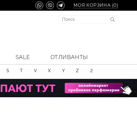
МОЯ КОРЗИНА (
0
)
SALE
ОТЛИВАНТЫ
S
T
V
X
Y
Z
2