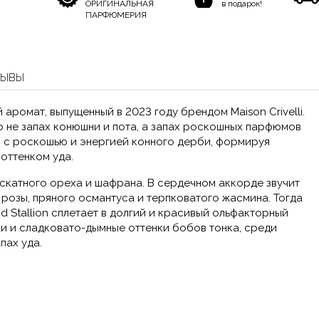
ОРИГИНАЛЬНАЯ
в подарок!
ПАРФЮМЕРИЯ
ЗЫВЫ
й аромат, выпущенный в 2023 году брендом Maison Crivelli.
о не запах конюшни и пота, а запах роскошных парфюмов
ся с роскошью и энергией конного дерби, формируя
оттенком уда.
ускатного ореха и шафрана. В сердечном аккорде звучит
 розы, пряного османтуса и терпковатого жасмина. Тогда
d Stallion сплетает в долгий и красивый ольфакторный
жи и сладковато-дымные оттенки бобов тонка, среди
пах уда.