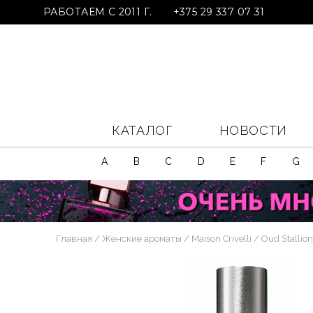
РАБОТАЕМ С 2011 Г.
+375 29 337 07 31
КАТАЛОГ
НОВОСТИ
A
B
C
D
E
F
G
Главная
Женские ароматы
Maison Crivelli
Oud Stallion