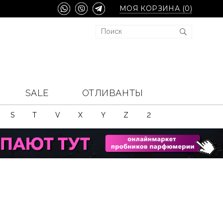
МОЯ КОРЗИНА (
0
)
SALE
ОТЛИВАНТЫ
S
T
V
X
Y
Z
2