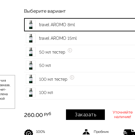
Выберите вариант
travel AROMO 8ml
travel AROMO 15ml
50 мл тестер
50 мл
100 мл тестер
ичия
заказа,
нет-
100 мл
влена
ной
Уточняйте
руб
260.00
Заказать
наличие!
100%
Пробник