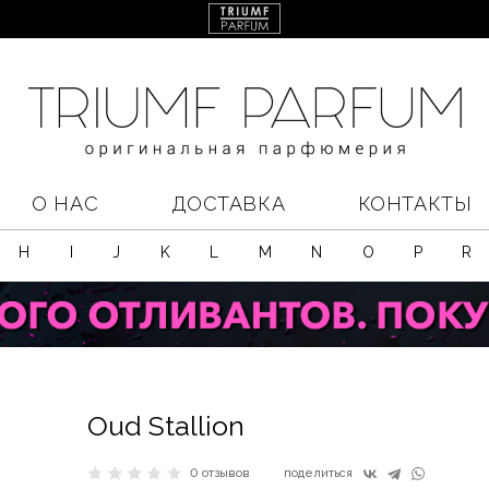
О НАС
ДОСТАВКА
КОНТАКТЫ
H
I
J
K
L
M
N
O
P
R
Oud Stallion
0 отзывов
поделиться