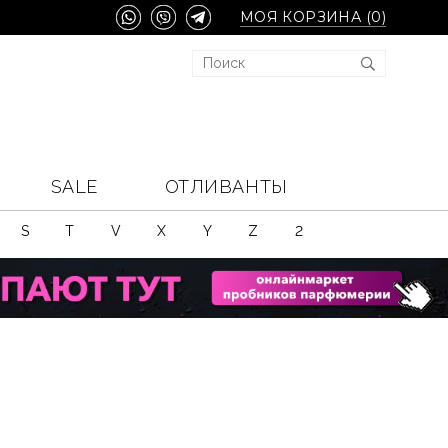
МОЯ КОРЗИНА (
0
)
SALE
ОТЛИВАНТЫ
S
T
V
X
Y
Z
2