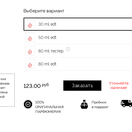
Выберите вариант
30 ml edt
50 ml edt
80 ml тестер
80 ml edt
ичия
Уточняйте
заказа,
руб
123.00
Заказать
наличие!
нет-
влена
ной
100%
Пробник
ОРИГИНАЛЬНАЯ
в подарок!
ПАРФЮМЕРИЯ