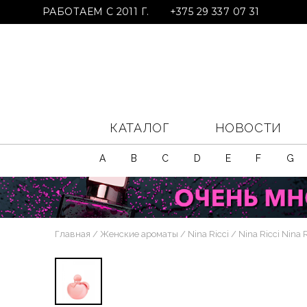
РАБОТАЕМ С 2011 Г.
+375 29 337 07 31
КАТАЛОГ
НОВОСТИ
A
B
C
D
E
F
G
Главная
Женские ароматы
Nina Ricci
Nina Ricci Nina 