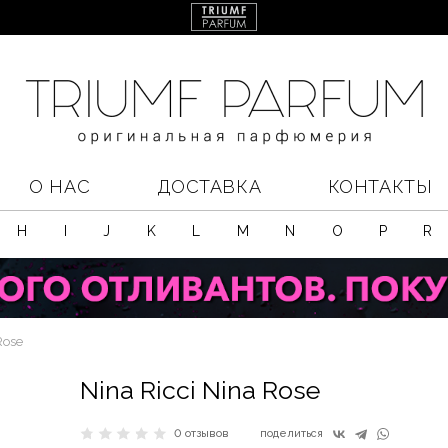
О НАС
ДОСТАВКА
КОНТАКТЫ
H
I
J
K
L
M
N
O
P
R
Rose
Nina Ricci Nina Rose
0 отзывов
поделиться