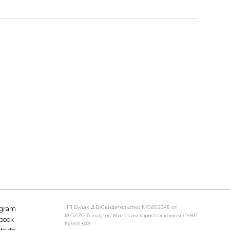
ИП Булак Д.В.(Свидетельство №0603348 от
agram
18.02.2016 выдано Минским горисполкомом ). УНП
book
192591303