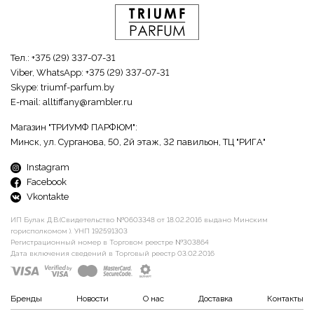
Тел.:
+375 (29) 337-07-31
Viber, WhatsApp:
+375 (29) 337-07-31
Skype:
triumf-parfum.by
E-mail:
alltiffany@rambler.ru
Магазин "ТРИУМФ ПАРФЮМ":
Минск, ул. Сурганова, 50, 2й этаж, 32 павильон, ТЦ "РИГА"
Instagram
Facebook
Vkontakte
ИП Булак Д.В.(Свидетельство №0603348 от 18.02.2016 выдано Минским
горисполкомом ). УНП 192591303
Регистрационный номер в Торговом реестре №303864
Дата включения сведений в Торговый реестр 03.02.2016
Бренды
Новости
О нас
Доставка
Контакты