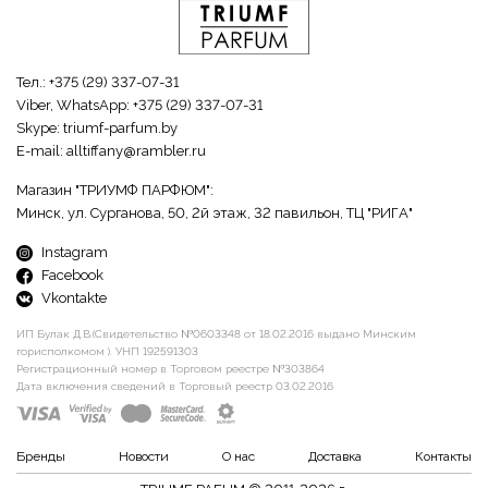
Тел.:
+375 (29) 337-07-31
Viber, WhatsApp:
+375 (29) 337-07-31
Skype:
triumf-parfum.by
E-mail:
alltiffany@rambler.ru
Магазин "ТРИУМФ ПАРФЮМ":
Минск, ул. Сурганова, 50, 2й этаж, 32 павильон, ТЦ "РИГА"
Instagram
Facebook
Vkontakte
ИП Булак Д.В.(Свидетельство №0603348 от 18.02.2016 выдано Минским
горисполкомом ). УНП 192591303
Регистрационный номер в Торговом реестре №303864
Дата включения сведений в Торговый реестр 03.02.2016
Бренды
Новости
О нас
Доставка
Контакты