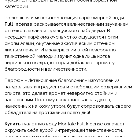
мужские. Подходит для людей любой возрастной
категории.
Роскошная и мягкая композиция парфюмерной воды
Full Incense
раскрывается величественным звучанием
оттенков ладана и французского лабданума. В
«сердце» парфюма очень четко ощущается нотки
смолы элеми, окутанные экзотическим оттенком
листьев пачули. И в завершении этой невероятно
таинственной мелодии звучит одна лишь нотка
виргинского кедра, которая добавляет аромату
благородности и величественности.
Парфюм «Интенсивные благовония» изготовлен из
натуральных ингредиентов и с небольшим содержанием
спирта, это делает аромат невероятно стойким и
насыщенным. Поэтому несколько капель духов,
нанесенных на кожу утром, будут сопровождать своего
обладателя на протяжении всего дня!
Купить
туалетную воду
Montale Full Incense означает
окружить себя аурой интригующей таинственности,
элегантности и соблазна. В нашем интернет-магазине