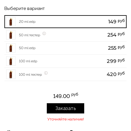
Выберите вариант
руб
149
20 ml edp
руб
254
50 ml тестер
руб
255
50 ml edp
руб
299
100 ml edp
руб
420
100 ml тестер
руб
149.00
Заказать
Уточняйте наличие!