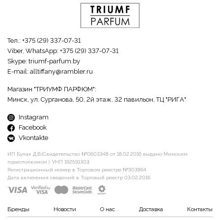
Тел.:
+375 (29) 337-07-31
Viber, WhatsApp:
+375 (29) 337-07-31
Skype:
triumf-parfum.by
E-mail:
alltiffany@rambler.ru
Магазин "ТРИУМФ ПАРФЮМ":
Минск, ул. Сурганова, 50, 2й этаж, 32 павильон, ТЦ "РИГА"
Instagram
Facebook
Vkontakte
ИП Булак Д.В.(Свидетельство №0603348 от 18.02.2016 выдано Минским
горисполкомом ). УНП 192591303
Регистрационный номер в Торговом реестре №303864
Дата включения сведений в Торговый реестр 03.02.2016
Бренды
Новости
О нас
Доставка
Контакты