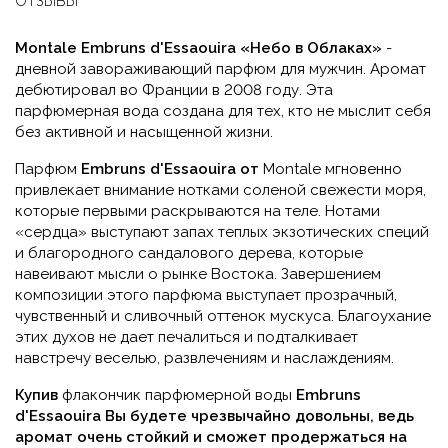
ОТЗЫВЫ
Montale
Embruns
d
'
Essaouira
«Небо в Облаках»
-
дневной завораживающий парфюм для мужчин. Аромат
дебютировал во Франции в 2008 году. Эта
парфюмерная вода создана для тех, кто не мыслит себя
без активной и насыщенной жизни.
Парфюм
Embruns d'Essaouira от
Montale мгновенно
привлекает внимание нотками соленой свежести моря,
которые первыми раскрываются на теле. Нотами
«сердца» выступают запах теплых экзотических специй
и благородного сандалового дерева, которые
навеивают мысли о рынке Востока. Завершением
композиции этого парфюма выступает прозрачный,
чувственный и сливочный оттенок мускуса. Благоухание
этих духов не дает печалиться и подталкивает
навстречу веселью, развлечениям и наслаждениям.
Купив
флакончик парфюмерной воды
Embruns
d'Essaouira Вы будете чрезвычайно довольны, ведь
аромат очень стойкий и сможет продержаться на