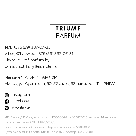
Тел.:
+375 (29) 337-07-31
Viber, WhatsApp:
+375 (29) 337-07-31
Skype:
triumf-parfum.by
E-mail:
alltiffany@rambler.ru
Магазин "ТРИУМФ ПАРФЮМ":
Минск, ул. Сурганова, 50, 2й этаж, 32 павильон, ТЦ "РИГА"
Instagram
Facebook
Vkontakte
ИП Булак Д.В.(Свидетельство №0603348 от 18.02.2016 выдано Минским
горисполкомом ). УНП 192591303
Регистрационный номер в Торговом реестре №303864
Дата включения сведений в Торговый реестр 03.02.2016