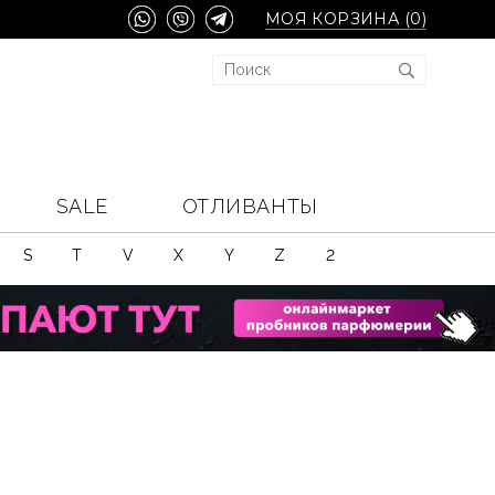
МОЯ КОРЗИНА (
0
)
SALE
ОТЛИВАНТЫ
S
T
V
X
Y
Z
2