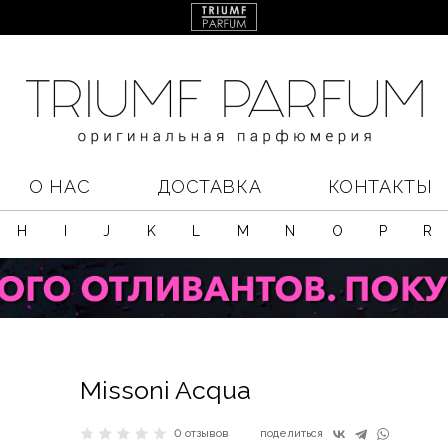
О НАС
ДОСТАВКА
КОНТАКТЫ
H
I
J
K
L
M
N
O
P
R
Missoni Acqua
0 отзывов
поделиться