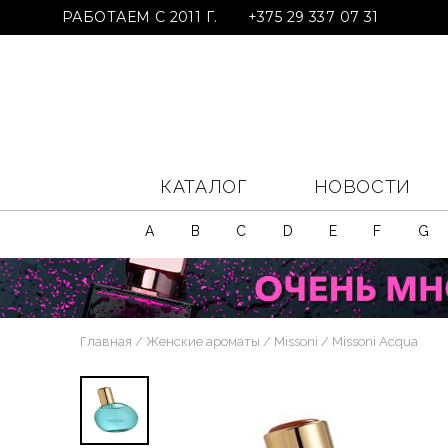
РАБОТАЕМ С 2011 Г.
+375 29 337 07 31
КАТАЛОГ
НОВОСТИ
A
B
C
D
E
F
G
Главная
Женские ароматы
Missoni
Missoni Acqua