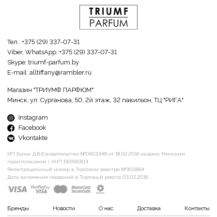
Тел.:
+375 (29) 337-07-31
Viber, WhatsApp:
+375 (29) 337-07-31
Skype:
triumf-parfum.by
E-mail:
alltiffany@rambler.ru
Магазин "ТРИУМФ ПАРФЮМ":
Минск, ул. Сурганова, 50, 2й этаж, 32 павильон, ТЦ "РИГА"
Instagram
Facebook
Vkontakte
ИП Булак Д.В.(Свидетельство №0603348 от 18.02.2016 выдано Минским
горисполкомом ). УНП 192591303
Регистрационный номер в Торговом реестре №303864
Дата включения сведений в Торговый реестр 03.02.2016
Бренды
Новости
О нас
Доставка
Контакты