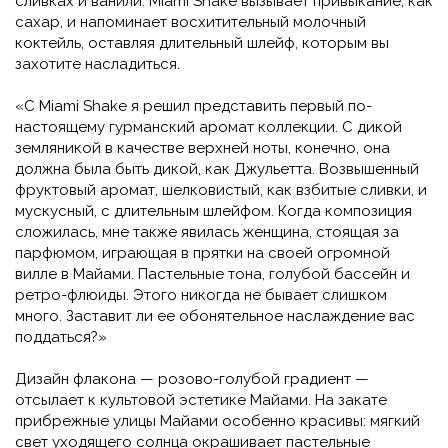
сливках и ванили. Miami Shake вызывает привыкание, как
сахар, и напоминает восхитительный молочный
коктейль, оставляя длительный шлейф, которым вы
захотите насладиться.
«С Miami Shake я решил представить первый по-
настоящему гурманский аромат коллекции. С дикой
земляникой в качестве верхней ноты, конечно, она
должна была быть дикой, как Джульетта. Возвышенный
фруктовый аромат, шелковистый, как взбитые сливки, и
мускусный, с длительным шлейфом. Когда композиция
сложилась, мне также явилась женщина, стоящая за
парфюмом, играющая в прятки на своей огромной
вилле в Майами. Пастельные тона, голубой бассейн и
ретро-флюиды. Этого никогда не бывает слишком
много. Заставит ли ее обонятельное наслаждение вас
поддаться?»
Дизайн флакона — розово-голубой градиент —
отсылает к культовой эстетике Майами. На закате
прибрежные улицы Майами особенно красивы: мягкий
свет уходящего солнца окрашивает пастельные