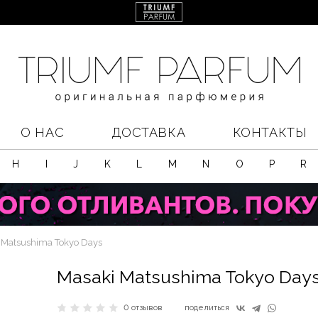
О НАС
ДОСТАВКА
КОНТАКТЫ
H
I
J
K
L
M
N
O
P
R
 Matsushima Tokyo Days
Masaki Matsushima Tokyo Day
0 отзывов
поделиться