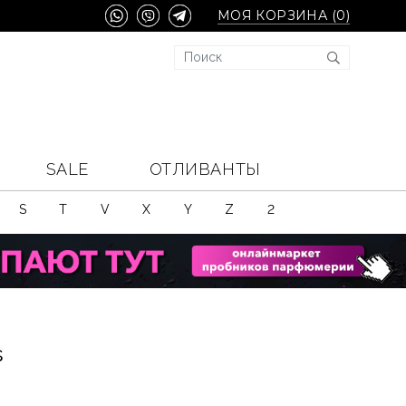
МОЯ КОРЗИНА (
0
)
SALE
ОТЛИВАНТЫ
S
T
V
X
Y
Z
2
s