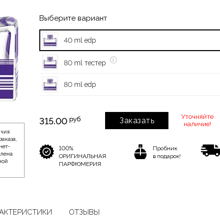
Выберите вариант
40 ml edp
80 ml тестер
80 ml edp
Уточняйте
руб
315.00
Заказать
наличие!
ичия
заказа,
нет-
100%
Пробник
влена
ОРИГИНАЛЬНАЯ
в подарок!
ной
ПАРФЮМЕРИЯ
АКТЕРИСТИКИ
ОТЗЫВЫ