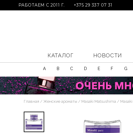
РАБОТАЕМ С 2011 Г.
+375 29 337 07 31
КАТАЛОГ
НОВОСТИ
A
B
C
D
E
F
G
Главная
Женские ароматы
Masaki Matsushima
Masaki