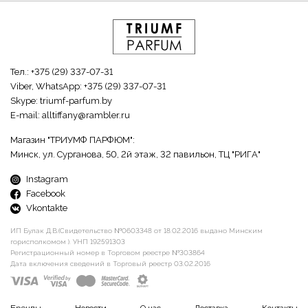
Тел.:
+375 (29) 337-07-31
Viber, WhatsApp:
+375 (29) 337-07-31
Skype:
triumf-parfum.by
E-mail:
alltiffany@rambler.ru
Магазин "ТРИУМФ ПАРФЮМ":
Минск, ул. Сурганова, 50, 2й этаж, 32 павильон, ТЦ "РИГА"
Instagram
Facebook
Vkontakte
ИП Булак Д.В.(Свидетельство №0603348 от 18.02.2016 выдано Минским
горисполкомом ). УНП 192591303
Регистрационный номер в Торговом реестре №303864
Дата включения сведений в Торговый реестр 03.02.2016