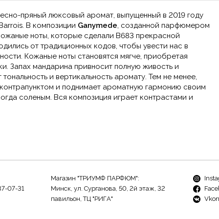
есно-пряный люксовый аромат, выпущенный в 2019 году
arrois. В композиции
Ganymede
, созданной парфюмером
кожаные ноты, которые сделали B683 прекрасной
одились от традиционных кодов, чтобы увести нас в
тности. Кожаные ноты становятся мягче, приобретая
ки. Запах мандарина привносит полную живость и
 тональность и вертикальность аромату. Тем не менее,
о контрапунктом и поднимает ароматную гармонию своим
огда соленым. Вся композиция играет контрастами и
Магазин "ТРИУМФ ПАРФЮМ":
Inst
37-07-31
Минск, ул. Сурганова, 50, 2й этаж, 32
Face
павильон, ТЦ "РИГА"
Vkon