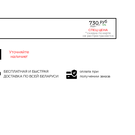
руб
730
-4%
руб
757
СПЕЦ ЦЕНА
* скидка по карте
не распространяется
Уточняйте
наличие!
БЕСПЛАТНАЯ И БЫСТРАЯ
оплата при
ДОСТАВКА ПО ВСЕЙ БЕЛАРУСИ
получении заказа