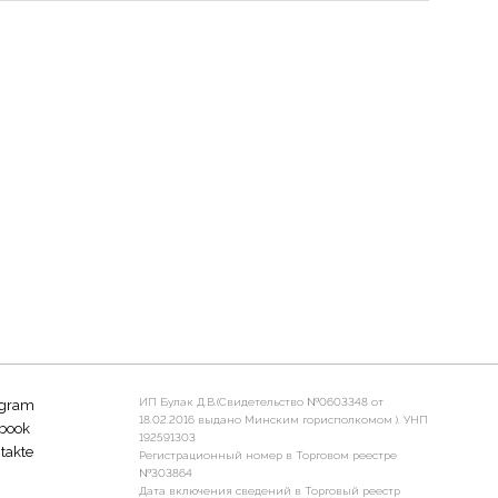
ИП Булак Д.В.(Свидетельство №0603348 от
agram
18.02.2016 выдано Минским горисполкомом ). УНП
book
192591303
takte
Регистрационный номер в Торговом реестре
№303864
Дата включения сведений в Торговый реестр