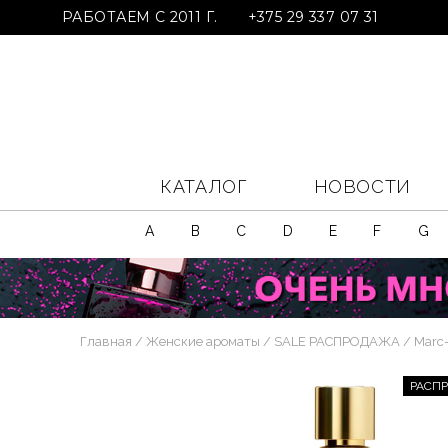
РАБОТАЕМ С 2011 Г.
+375 29 337 07 31
КАТАЛОГ
НОВОСТИ
A
B
C
D
E
F
G
Главная
Женские ароматы
SALE РАСПРОДАЖА
Marc-
РАСП