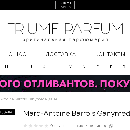
О НАС
ДОСТАВКА
КОНТАКТЫ
H
I
J
K
L
M
N
O
P
R
Antoine Barrois Ganymede (sale)
Marc-Antoine Barrois Ganymede
РОДАЖА
0 отзывов
поделиться