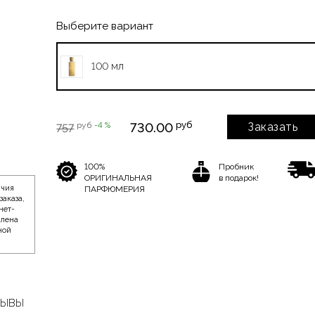
Выберите вариант
100 мл
руб
руб
-4 %
730.00
Заказать
757
100%
Пробник
ОРИГИНАЛЬНАЯ
в подарок!
ичия
ПАРФЮМЕРИЯ
заказа,
нет-
влена
ной
ЗЫВЫ