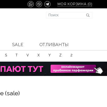
МОЯ КОРЗИНА (
0
)
SALE
ОТЛИВАНТЫ
S
T
V
X
Y
Z
2
 (sale)