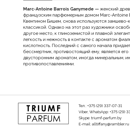
Marc-Antoine Barrois Ganymede —
женский древ
французским парфюмерным домом Marc-Antoine B
Квентином Бишем, снова используются замшево-
классикой. Однако на этот раз художники освоб
другое место, к глиноземистой и плавной элеган
легкость и нежность в контакте с ароматом фиал
кислотность. Последний с самого начала придает
бессмертник, противостоящий ему, является ег
двусторонним ароматом, иногда минеральным, ин
противопоставлениями.
Тел.:
+375 (29) 337-07-31
Viber, WhatsApp:
+375 (29) 3
Skype:
triumf-parfum.by
E-mail:
alltiffany@rambler.ru