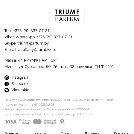
Тел.:
+375 (29) 337-07-31
Viber, WhatsApp:
+375 (29) 337-07-31
Skype:
triumf-parfum.by
E-mail:
alltiffany@rambler.ru
Магазин "ТРИУМФ ПАРФЮМ":
Минск, ул. Сурганова, 50, 2й этаж, 32 павильон, ТЦ "РИГА"
Instagram
Facebook
Vkontakte
ИП Булак Д.В.(Свидетельство №0603348 от 18.02.2016 выдано Минским
горисполкомом ). УНП 192591303
Регистрационный номер в Торговом реестре №303864
Дата включения сведений в Торговый реестр 03.02.2016
Бренды
Новости
О нас
Доставка
Контакты