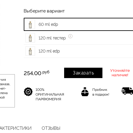
Выберите вариант
60 ml edp
120 ml тестер
120 ml edp
Уточняйте
руб
254.00
Заказать
наличие!
ичия
заказа,
нет-
100%
Пробник
влена
ОРИГИНАЛЬНАЯ
в подарок!
ной
ПАРФЮМЕРИЯ
АКТЕРИСТИКИ
ОТЗЫВЫ