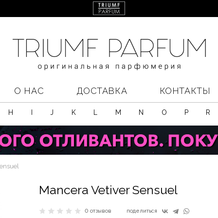
О НАС
ДОСТАВКА
КОНТАКТЫ
H
I
J
K
L
M
N
O
P
R
Sensuel
Mancera Vetiver Sensuel
0 отзывов
поделиться