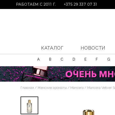
РАБОТАЕМ С 2011 Г.
+375 29 337 07 31
КАТАЛОГ
НОВОСТИ
A
B
C
D
E
F
G
Главная
Женские ароматы
Mancera
Mancera Vetiver 