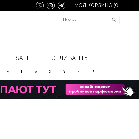
МОЯ КОРЗИНА (
0
)
SALE
ОТЛИВАНТЫ
S
T
V
X
Y
Z
2