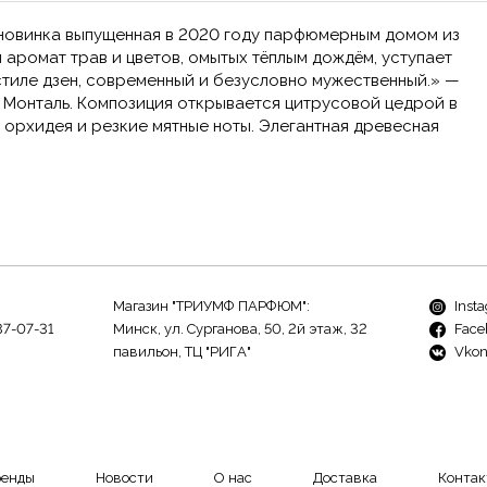
новинка выпущенная в 2020 году парфюмерным домом из
 аромат трав и цветов, омытых тёплым дождём, уступает
тиле дзен, современный и безусловно мужественный.» —
 Монталь. Композиция открывается цитрусовой цедрой в
 орхидея и резкие мятные ноты. Элегантная древесная
Магазин "ТРИУМФ ПАРФЮМ":
Inst
37-07-31
Минск, ул. Сурганова, 50, 2й этаж, 32
Face
павильон, ТЦ "РИГА"
Vkon
ренды
Новости
О нас
Доставка
Контак